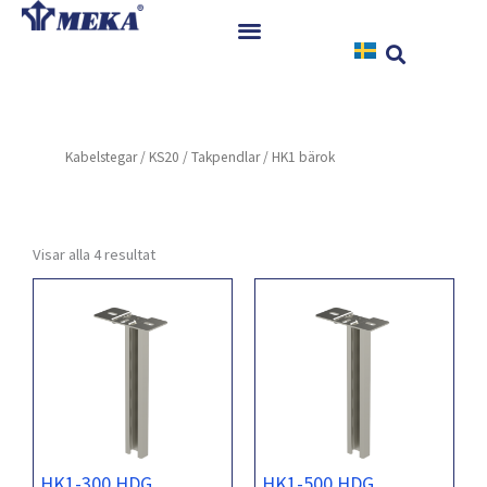
Hoppa
till
innehåll
Hem
Produkter
Kabelstegar
/
KS20
/
Takpendlar
/ HK1 bärok
Referenser
Nyheter
Nedladdningar
Visar alla 4 resultat
Instruktioner
Kontakt
HK1-300 HDG
HK1-500 HDG