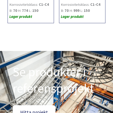
Korrosivitetsklass:
C1-C4
Korrosivitetsklass:
C1-C4
B:
70
H:
774
L:
150
B:
70
H:
999
L:
150
Lager produkt
Lager produkt
Se produkter i
referensprojekt
Hitta projekt