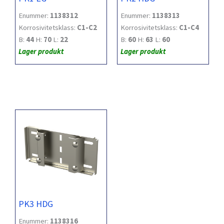
Enummer:
1138312
Enummer:
1138313
Korrosivitetsklass:
C1-C2
Korrosivitetsklass:
C1-C4
B:
44
H:
70
L:
22
B:
60
H:
63
L:
60
Lager produkt
Lager produkt
PK3 HDG
Enummer:
1138316