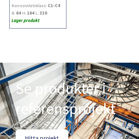
Korrosivitetsklass:
C1-C4
B:
64
H:
164
L:
330
Lager produkt
Se produkter i
referensprojekt
Hitta projekt