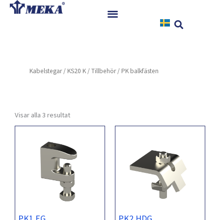
Hoppa
till
innehåll
Hem
Produkter
Kabelstegar
/
KS20 K
/
Tillbehör
/ PK balkfästen
Referenser
Nyheter
Nedladdningar
Visar alla 3 resultat
Instruktioner
Kontakt
PK1 EG
PK2 HDG