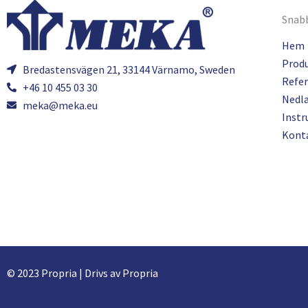
Snabb
Hem
Prod
Bredastensvägen 21, 33144 Värnamo, Sweden
Refer
+46 10 455 03 30
Nedl
meka@meka.eu
Instr
Kont
© 2023 Propria | Drivs av Propria