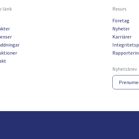
 länk
Resurs
Företag
ukter
Nyheter
enser
Karriärer
addningar
Integritetsp
uktioner
Rapporterin
akt
Nyhetsbrev
Prenume