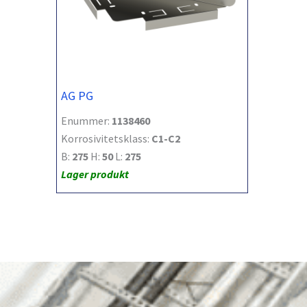
AG PG
Enummer:
1138460
Korrosivitetsklass:
C1-C2
B:
275
H:
50
L:
275
Lager produkt