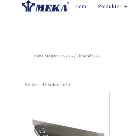
Hoppa
Hem
Produkter
till
innehåll
Kabelstegar
/
KS20 K
/
Tillbehör
/ AG
Endast ett sökresultat