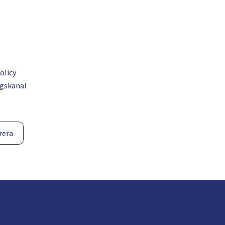
olicy
gskanal
rera