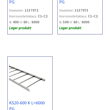
PG
PG
Enummer:
1137972
Enummer:
1137973
Korrosivitetsklass:
C1-C2
Korrosivitetsklass:
C1-C2
B:
400
H:
60
L:
6000
B:
500
H:
60
L:
6000
Lager produkt
Lager produkt
KS20-600 K L=6000
PG