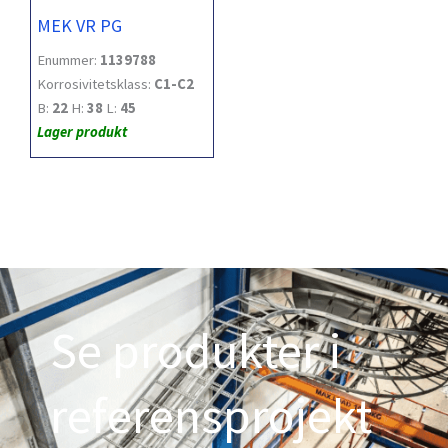
MEK VR PG
Enummer:
1139788
Korrosivitetsklass:
C1-C2
B:
22
H:
38
L:
45
Lager produkt
Se produkter i
referensprojekt