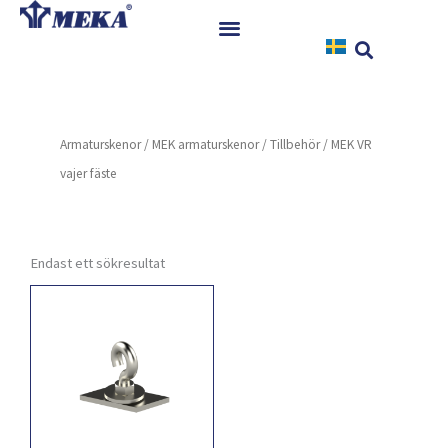
Hoppa
till
innehåll
Hem
Produkter
Armaturskenor
/
MEK armaturskenor
/
Tillbehör
/ MEK VR
Referenser
vajer fäste
Nyheter
Nedladdningar
Instruktioner
Endast ett sökresultat
Kontakt