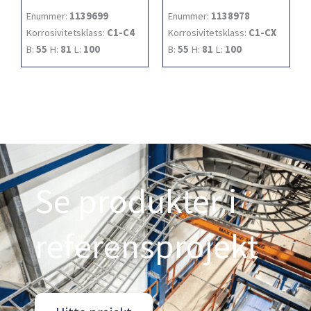
Enummer:
1139699
Enummer:
1138978
Korrosivitetsklass:
C1-C4
Korrosivitetsklass:
C1-CX
B:
55
H:
81
L:
100
B:
55
H:
81
L:
100
Se produkter i
referensprojekt