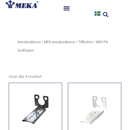
Hoppa
till
innehåll
Hem
Produkter
Armaturskenor
/
MEK armaturskenor
/
Tillbehör
/ MEK PK
Referenser
ändfästen
Nyheter
Nedladdningar
Instruktioner
Visar alla 4 resultat
Kontakt