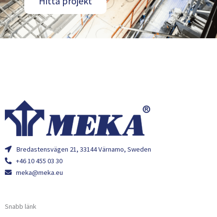
Hitta projekt
Bredastensvägen 21, 33144 Värnamo, Sweden
+46 10 455 03 30
meka@meka.eu
Snabb länk