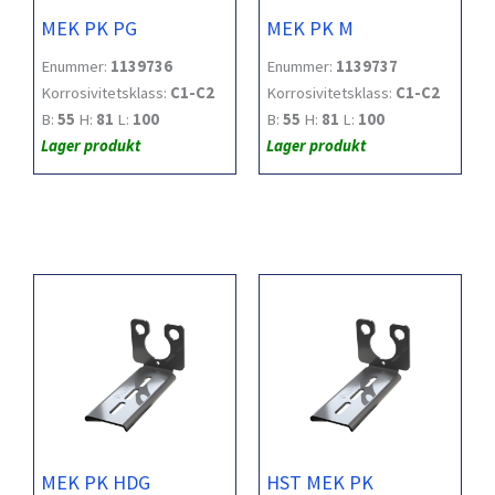
MEK PK PG
MEK PK M
Enummer:
1139736
Enummer:
1139737
Korrosivitetsklass:
C1-C2
Korrosivitetsklass:
C1-C2
B:
55
H:
81
L:
100
B:
55
H:
81
L:
100
Lager produkt
Lager produkt
MEK PK HDG
HST MEK PK