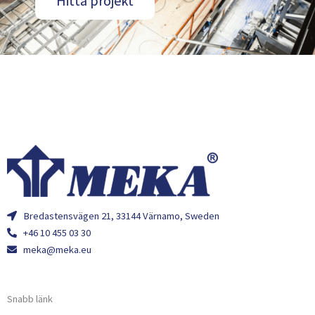
Hitta projekt
Bredastensvägen 21, 33144 Värnamo, Sweden
+46 10 455 03 30
meka@meka.eu
Snabb länk