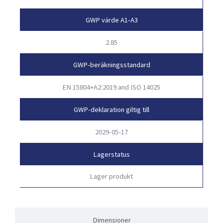
GWP värde A1-A3
2.85
GWP-beräkningsstandard
EN 15804+A2:2019 and ISO 14025
GWP-deklaration giltig till
2029-05-17
Lagerstatus
Lager produkt
Dimensioner