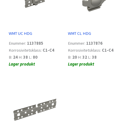
WMT UC HDG
WMT CL HDG
Enummer:
1137885
Enummer:
1137876
Korrosivitetsklass:
C1-C4
Korrosivitetsklass:
C1-C4
B:
24
H:
38
L:
80
B:
20
H:
32
L:
38
Lager produkt
Lager produkt