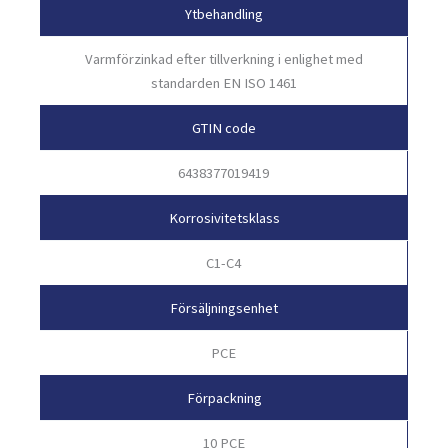
Ytbehandling
Varmförzinkad efter tillverkning i enlighet med
standarden EN ISO 1461
GTIN code
6438377019419
Korrosivitetsklass
C1-C4
Försäljningsenhet
PCE
Förpackning
10 PCE