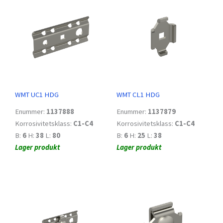
WMT UC1 HDG
WMT CL1 HDG
Enummer:
1137888
Enummer:
1137879
Korrosivitetsklass:
C1-C4
Korrosivitetsklass:
C1-C4
B:
6
H:
38
L:
80
B:
6
H:
25
L:
38
Lager produkt
Lager produkt