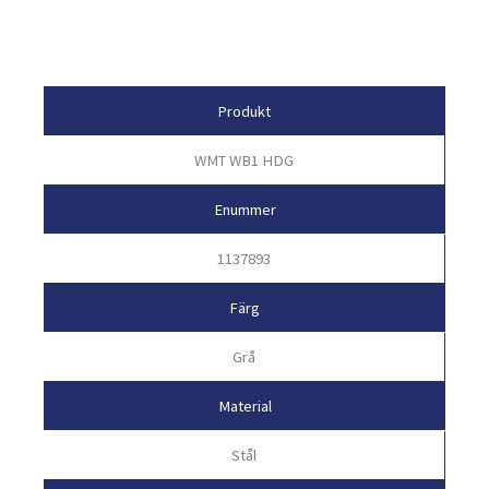
Egenskaper
Produkt
WMT WB1 HDG
Enummer
1137893
Färg
Grå
Material
Stål