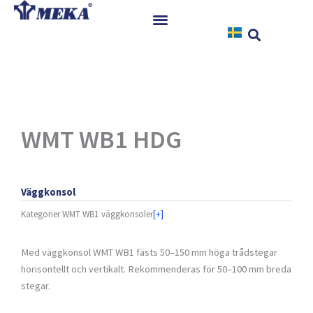
Hoppa
till
innehåll
Hem
Produkter
Referenser
Nyheter
WMT WB1 HDG
Nedladdningar
Instruktioner
Väggkonsol
Kontakt
Kategorier
WMT WB1 väggkonsoler
[+]
Med väggkonsol WMT WB1 fästs 50–150 mm höga trådstegar
horisontellt och vertikalt. Rekommenderas för 50–100 mm breda
stegar.