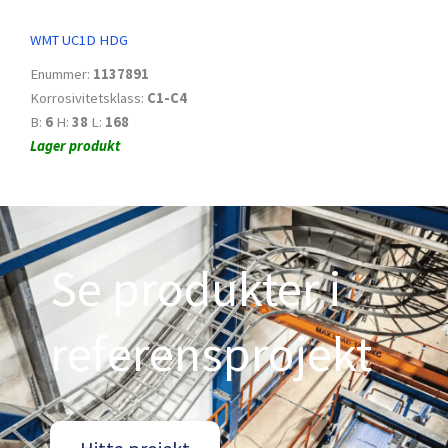
WMT UC1D HDG
Enummer:
1137891
Korrosivitetsklass:
C1-C4
B:
6
H:
38
L:
168
Lager produkt
Se produkter i
referensprojekt