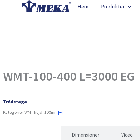
Hoppa
Hem
Produkter
till
innehåll
WMT-100-400 L=3000 EG
Trådstege
Kategorier
WMT höjd=100mm
[+]
Egenskaper
Dimensioner
Video