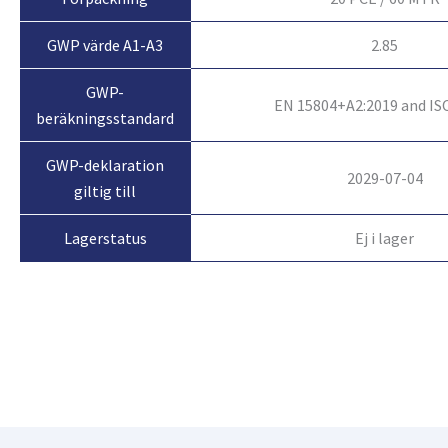
GWP värde A1-A3
2.85
GWP-
EN 15804+A2:2019 and IS
beräkningsstandard
GWP-deklaration
2029-07-04
giltig till
Ej i lager
Lagerstatus