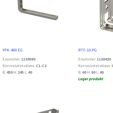
YPK-400 EG
RTF-10 PG
Enummer:
1139569
Enummer:
1138420
Korrosivitetsklass:
C1-C2
Korrosivitetsklass:
B:
450
H:
245
L:
40
B:
60
H:
80
L:
40
Lager produkt