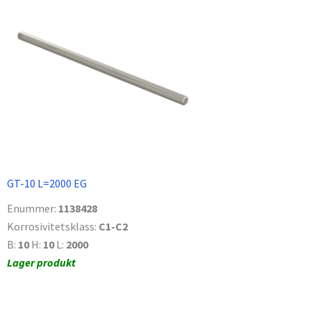
GT-10 L=2000 EG
Enummer:
1138428
Korrosivitetsklass:
C1-C2
B:
10
H:
10
L:
2000
Lager produkt