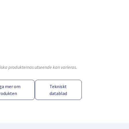
ktiska produkternas utseende kan varieras.
ga mer om
Tekniskt
rodukten
datablad