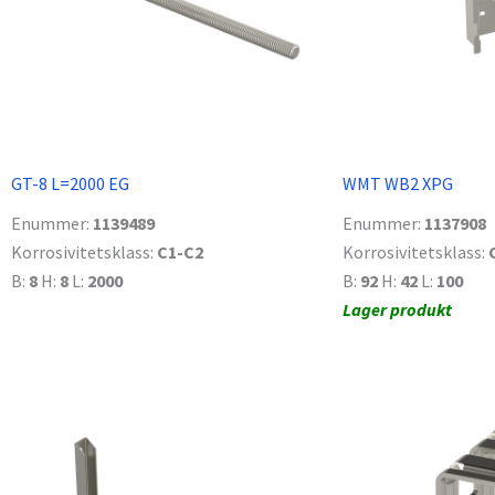
GT-8 L=2000 EG
WMT WB2 XPG
Enummer:
1139489
Enummer:
1137908
Korrosivitetsklass:
C1-C2
Korrosivitetsklass:
B:
8
H:
8
L:
2000
B:
92
H:
42
L:
100
Lager produkt