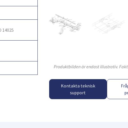
O 14025
Produktbilden är endast illustrativ. Fa
Kontakta teknisk
Frå
support
p