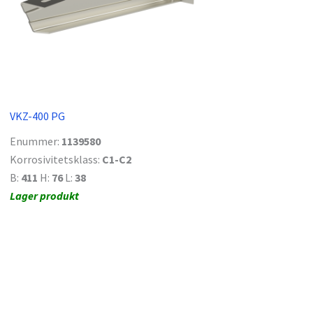
VKZ-400 PG
Enummer:
1139580
Korrosivitetsklass:
C1-C2
B:
411
H:
76
L:
38
Lager produkt