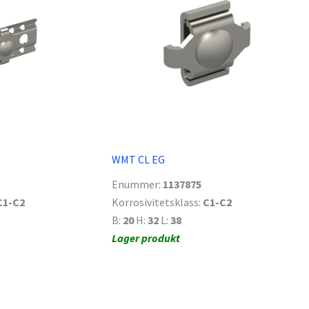
WMT CL EG
Enummer:
1137875
C1-C2
Korrosivitetsklass:
C1-C2
B:
20
H:
32
L:
38
Lager produkt