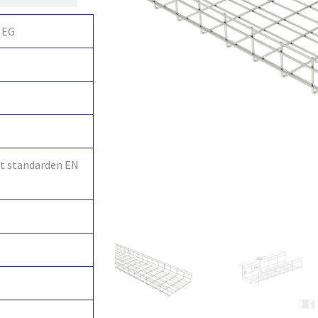
 EG
igt standarden EN