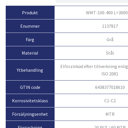
Produkt
WMT-100-400 L=3000
Enummer
1137817
Färg
Grå
Material
Stål
Elförzinkad efter tillverkning enl
Ytbehandling
ISO 2081
GTIN code
6438377018610
Korrosivitetsklass
C1-C2
Försäljningsenhet
MTR
Förpackning
20 PCE / 60 MTR