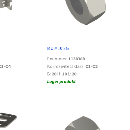
MU M10 EG
Enummer:
1138388
C1-C4
Korrosivitetsklass:
C1-C2
B:
20
H:
10
L:
20
Lager produkt