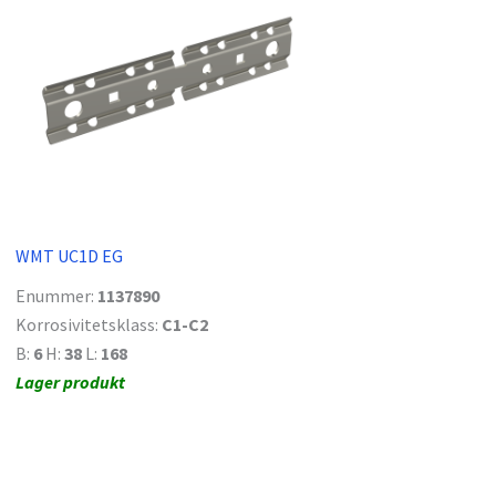
WMT UC1D EG
Enummer:
1137890
Korrosivitetsklass:
C1-C2
B:
6
H:
38
L:
168
Lager produkt