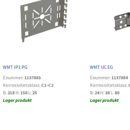
WMT IP1 PG
WMT UC EG
Enummer:
1137883
Enummer:
1137884
Korrosivitetsklass:
C1-C2
Korrosivitetsklass:
B:
218
H:
150
L:
25
B:
24
H:
38
L:
80
Lager produkt
Lager produkt