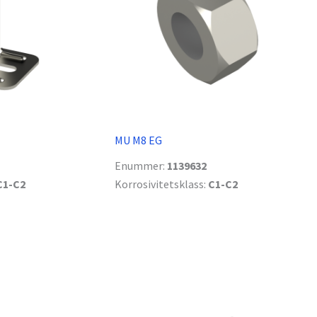
MU M8 EG
Enummer:
1139632
C1-C2
Korrosivitetsklass:
C1-C2