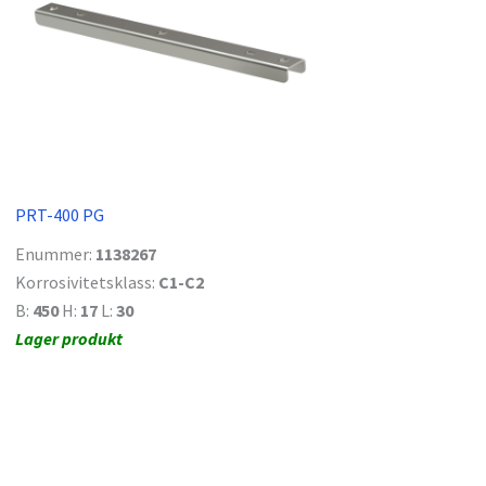
PRT-400 PG
Enummer:
1138267
Korrosivitetsklass:
C1-C2
B:
450
H:
17
L:
30
Lager produkt