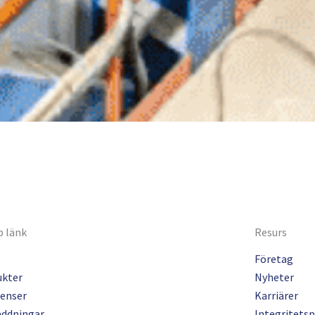
 länk
Resurs
Företag
ukter
Nyheter
enser
Karriärer
addningar
Integritetsp