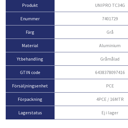
Produkt
UNIPRO TC34G
Enummer
7401729
Färg
Grå
Material
Aluminium
Ytbehandling
Gråmålad
GTIN code
6438378097416
Försäljningsenhet
PCE
Förpackning
4PCE / 16MTR
Ej i lager
Lagerstatus