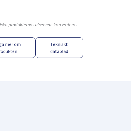
ktiska produkternas utseende kan varieras.
ga mer om
Tekniskt
rodukten
datablad