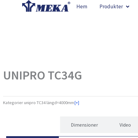
Hoppa
Hem
Produkter
till
innehåll
UNIPRO TC34G
Kategorier
unipro TC34 längd=4000mm
[+]
Egenskaper
Dimensioner
Video