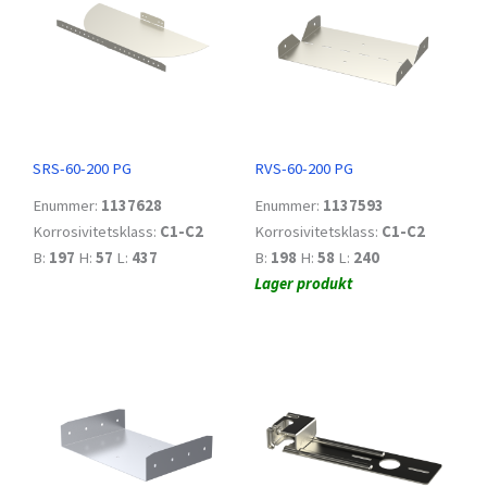
SRS-60-200 PG
RVS-60-200 PG
Enummer:
1137628
Enummer:
1137593
Korrosivitetsklass:
C1-C2
Korrosivitetsklass:
C1-C2
B:
197
H:
57
L:
437
B:
198
H:
58
L:
240
Lager produkt