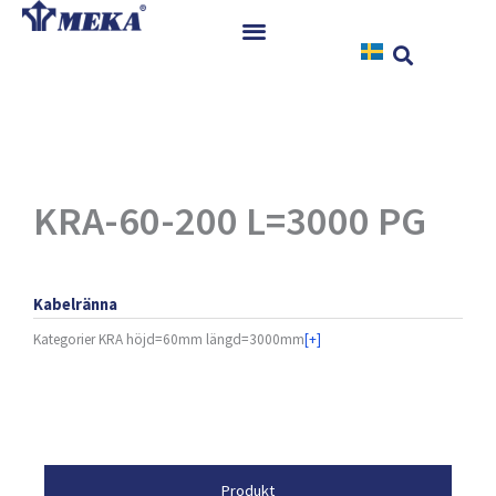
Hoppa
till
innehåll
Hem
Produkter
Referenser
Nyheter
KRA-60-200 L=3000 PG
Nedladdningar
Instruktioner
Kabelränna
Kontakt
Kategorier
KRA höjd=60mm längd=3000mm
[+]
Egenskaper
Produkt