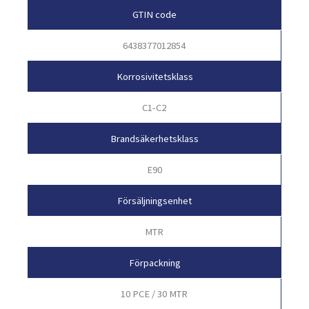
GTIN code
6438377012854
Korrosivitetsklass
C1-C2
Brandsäkerhetsklass
E90
Försäljningsenhet
MTR
Förpackning
10 PCE / 30 MTR