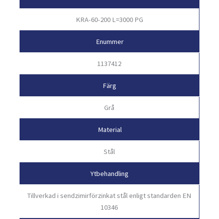
KRA-60-200 L=3000 PG
Enummer
1137412
Färg
Grå
Material
Stål
Ytbehandling
Tillverkad i sendzimirförzinkat stål enligt standarden EN
10346