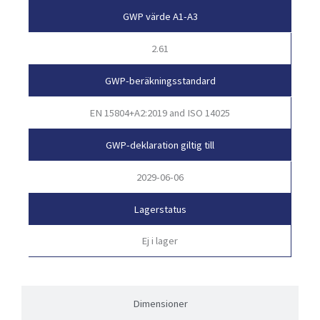
GWP värde A1-A3
2.61
GWP-beräkningsstandard
EN 15804+A2:2019 and ISO 14025
GWP-deklaration giltig till
2029-06-06
Lagerstatus
Ej i lager
Dimensioner