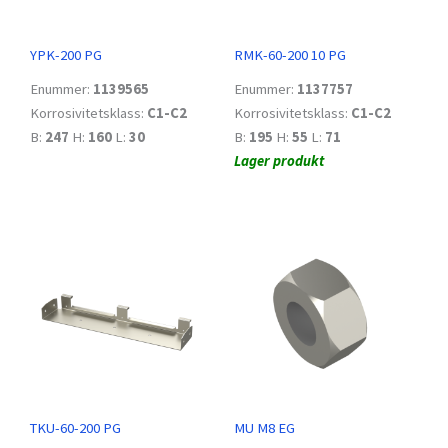
YPK-200 PG
RMK-60-200 10 PG
Enummer:
1139565
Enummer:
1137757
Korrosivitetsklass:
C1-C2
Korrosivitetsklass:
C1-C2
B:
247
H:
160
L:
30
B:
195
H:
55
L:
71
Lager produkt
TKU-60-200 PG
MU M8 EG