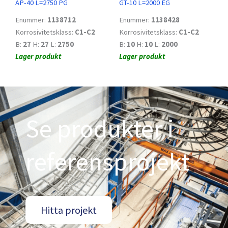
AP-40 L=2750 PG
GT-10 L=2000 EG
Enummer:
1138712
Enummer:
1138428
Korrosivitetsklass:
C1-C2
Korrosivitetsklass:
C1-C2
B:
27
H:
27
L:
2750
B:
10
H:
10
L:
2000
Lager produkt
Lager produkt
Se produkter i
referensprojekt
Hitta projekt