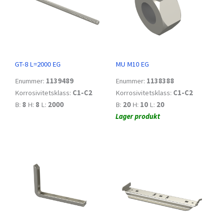
GT-8 L=2000 EG
MU M10 EG
Enummer:
1139489
Enummer:
1138388
Korrosivitetsklass:
C1-C2
Korrosivitetsklass:
C1-C2
B:
8
H:
8
L:
2000
B:
20
H:
10
L:
20
Lager produkt