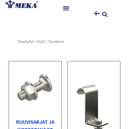
Siirry
sisältöön
Etusivu
Tuotteet
Tikashyllyt
/
KS20
/ Tarvikkeet
Referenssit
Uutiset
Ohjeet ja Tiedostot
Yhteystiedot
RUUVISARJAT JA