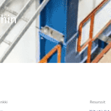
ihin
inkki
Resurssit