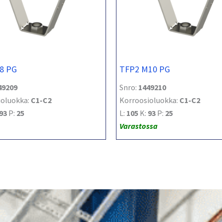
8 PG
TFP2 M10 PG
49209
Snro:
1449210
ioluokka:
C1-C2
Korroosioluokka:
C1-C2
93
P:
25
L:
105
K:
93
P:
25
Varastossa