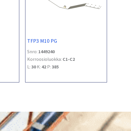
TFP3 M10 PG
Snro:
1449240
Korroosioluokka:
C1-C2
L:
30
K:
42
P:
385