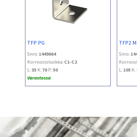
TFP PG
TFP2 M
Snro:
1449664
Snro:
14
Korroosioluokka:
C1-C2
Korroos
L:
35
K:
70
P:
50
L:
105
K:
Varastossa