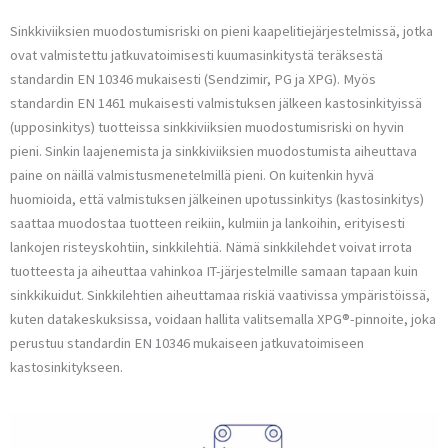
Sinkkiviiksien muodostumisriski on pieni kaapelitiejärjestelmissä, jotka
ovat valmistettu jatkuvatoimisesti kuumasinkitystä teräksestä
standardin EN 10346 mukaisesti (Sendzimir, PG ja XPG). Myös
standardin EN 1461 mukaisesti valmistuksen jälkeen kastosinkityissä
(upposinkitys) tuotteissa sinkkiviiksien muodostumisriski on hyvin
pieni. Sinkin laajenemista ja sinkkiviiksien muodostumista aiheuttava
paine on näillä valmistusmenetelmillä pieni. On kuitenkin hyvä
huomioida, että valmistuksen jälkeinen upotussinkitys (kastosinkitys)
saattaa muodostaa tuotteen reikiin, kulmiin ja lankoihin, erityisesti
lankojen risteyskohtiin, sinkkilehtiä. Nämä sinkkilehdet voivat irrota
tuotteesta ja aiheuttaa vahinkoa IT-järjestelmille samaan tapaan kuin
sinkkikuidut. Sinkkilehtien aiheuttamaa riskiä vaativissa ympäristöissä,
kuten datakeskuksissa, voidaan hallita valitsemalla XPG®-pinnoite, joka
perustuu standardin EN 10346 mukaiseen jatkuvatoimiseen
kastosinkitykseen.