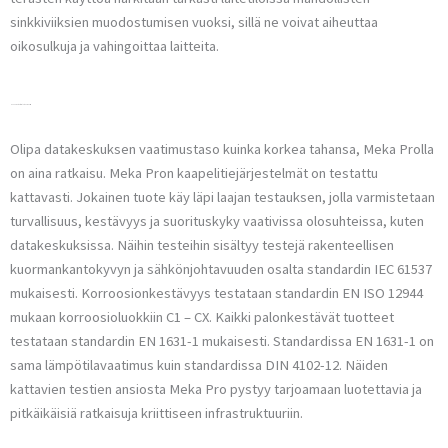
sinkkiviiksien muodostumisen vuoksi, sillä ne voivat aiheuttaa
oikosulkuja ja vahingoittaa laitteita.
Meka Pron tuotteet datakeskuksissa
Olipa datakeskuksen vaatimustaso kuinka korkea tahansa, Meka Prolla
on aina ratkaisu. Meka Pron kaapelitiejärjestelmät on testattu
kattavasti. Jokainen tuote käy läpi laajan testauksen, jolla varmistetaan
turvallisuus, kestävyys ja suorituskyky vaativissa olosuhteissa, kuten
datakeskuksissa. Näihin testeihin sisältyy testejä rakenteellisen
kuormankantokyvyn ja sähkönjohtavuuden osalta standardin IEC 61537
mukaisesti. Korroosionkestävyys testataan standardin EN ISO 12944
mukaan korroosioluokkiin C1 – CX. Kaikki palonkestävät tuotteet
testataan standardin EN 1631-1 mukaisesti. Standardissa EN 1631-1 on
sama lämpötilavaatimus kuin standardissa DIN 4102-12. Näiden
kattavien testien ansiosta Meka Pro pystyy tarjoamaan luotettavia ja
pitkäikäisiä ratkaisuja kriittiseen infrastruktuuriin.