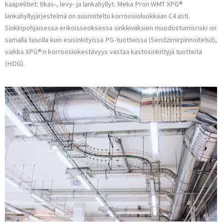
kaapelitiet: tikas-, levy- ja lankahyllyt. Meka Pron WMT XPG®
lankahyllyjärjestelmä on suunniteltu korroosioluokkaan C4 asti.
Sinkkipohjaisessa erikoisseoksessa sinkkiviiksien muodostumisriski on
samalla tasolla kuin esisinkityissä PG-tuotteissa (Sendzimirpinnoitetut),
vaikka XPG®:n korroosiokestävyys vastaa kastosinkittyjä tuotteita
(HDG).