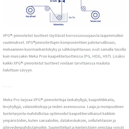
XPG®-pinnoitetut tuotteet täyttävät korroosiosuojausta laajemmatkin
vaatimukset. XPG®pinnoitettujen komponenttien paloturvallisuus,
mekaaninen kuormankantokyky ja sähkönjohtavuus ovat samalla tasolla
kuin muissakin Meka Pron kaapelitietuotteissa (PG, HDG, HST). Lisäksi
kaikki XPG®-pinnoitetut tuotteet voidaan tarvittaessa maalata
haluttuun sävyyn.
Meka Pron vastuullinen XPG®-tuotevalikoima
Meka Pro tarjoaa XPG®-pinnoitettuja lankahyllyjä, kaapelitikkaita,
levyhyllyjä, valaisinkiskoja ja niiden asennusosia. Laaja ja monipuolinen
tuotetarjonta mahdollistaa optimoidut kaapelitieratkaisut kaikkiin
ympäristöihin, kuten sairaaloihin, datakeskuksiin, sellutehtaisiin ja
jätevedenpuhdistamoihin. Suunnittelijat ja kiinteistöjen omistaja voivat