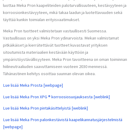
luottaa Meka Pron kaapeliteiden paloturvallisuuteen, kestävyyteen ja
korroosionkestävyyteen, mikä takaa laadun ja luotettavuuden sekä
täyttää kunkin toimialan erityisvaatimukset.
Meka Pron tuotteet valmistetaan vastuullisesti Suomessa.
Vastuullisuus on yksi Meka Pron ydinarvoista. Mekan valmistamat
pitkäikäiset ja kierrätettävät tuotteet kuvastavat yrityksen
sitoutumista materiaalien kestävään käyttöön ja
ympäristöystävällisyyteen. Meka Pron tavoitteena on oman toiminnan
hiilineutraaliuden saavuttamiseen vuoteen 2030 mennessä.
Tähänastinen kehitys osoittaa suunnan olevan oikea.
Lue lisää Meka Prosta [webpage]
Lue lisää Meka Pron XPG ® korroosiosuojauksesta [weblink]
Lue lisää Meka Pron pintakäsittelyistä [weblink]
Lue lisää Meka Pron palonkestävistä kaapelikannatusjärjestelmistä
[webpage]