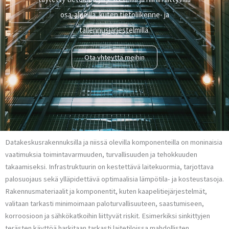
osa-alueilla, kuten tietoliikenne- ja
tallennusjärjestelmillä.
Ota yhteyttä meihin
Datakeskusrakennuksilla ja niissä olevilla komponenteilla on moninaisia
vaatimuksia toimintavarmuuden, turvallisuuden ja tehokkuuden
takaamiseksi. Infrastruktuurin on kestettävä laitekuormia, tarjottava
palosuojaus sekä ylläpidettävä optimaalisia lämpötila- ja kosteustasoja.
Rakennusmateriaalit ja komponentit, kuten kaapelitiejärjestelmät,
valitaan tarkasti minimoimaan paloturvallisuuteen, saastumiseen,
korroosioon ja sähkökatkoihin liittyvät riskit. Esimerkiksi sinkittyjen
terästen käyttöä harkitaan tarkasti laitetiloissa mahdollisten