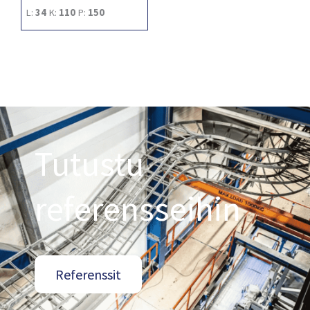
L:
34
K:
110
P:
150
Tutustu
referensseihin
Referenssit