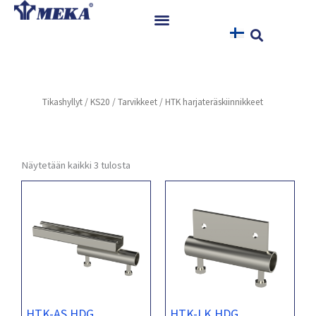
Siirry
sisältöön
Etusivu
Tuotteet
Tikashyllyt
/
KS20
/
Tarvikkeet
/ HTK harjateräskiinnikkeet
Referenssit
Uutiset
Ohjeet ja Tiedostot
Näytetään kaikki 3 tulosta
Yhteystiedot
HTK-AS HDG
HTK-LK HDG