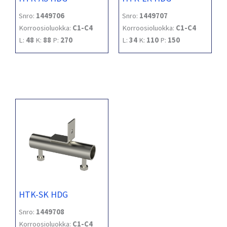
Snro:
1449706
Snro:
1449707
Korroosioluokka:
C1-C4
Korroosioluokka:
C1-C4
L:
48
K:
88
P:
270
L:
34
K:
110
P:
150
HTK-SK HDG
Snro:
1449708
Korroosioluokka:
C1-C4