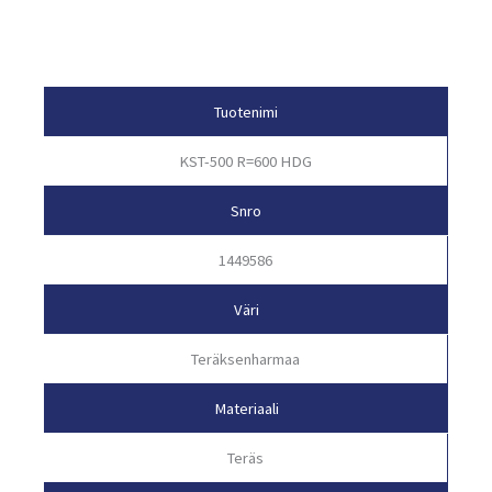
Tuotetiedot
Tuotenimi
KST-500 R=600 HDG
Snro
1449586
Väri
Teräksenharmaa
Materiaali
Teräs