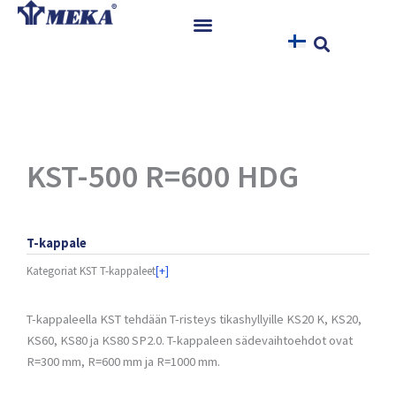
Siirry
sisältöön
Etusivu
Tuotteet
Referenssit
Uutiset
KST-500 R=600 HDG
Ohjeet ja Tiedostot
Yhteystiedot
T-kappale
Kategoriat
KST T-kappaleet
[+]
T-kappaleella KST tehdään T-risteys tikashyllyille KS20 K, KS20,
KS60, KS80 ja KS80 SP2.0. T-kappaleen sädevaihtoehdot ovat
R=300 mm, R=600 mm ja R=1000 mm.