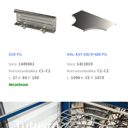
SSR PG
KRL-KST-500 R=600 PG
Snro:
1449482
Snro:
1432830
Korroosioluokka:
C1-C2
Korroosioluokka:
C1-C2
L:
27
K:
80
P:
180
L:
1090
K:
35
P:
1670
Varastossa
Tutustu