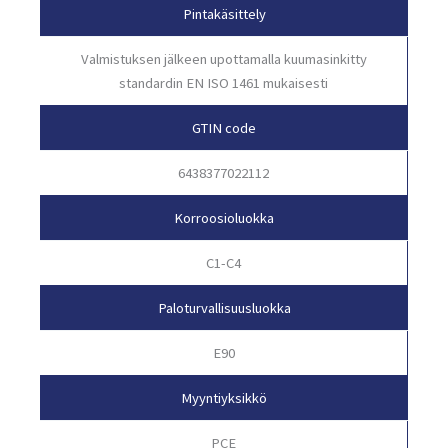
Pintakäsittely
Valmistuksen jälkeen upottamalla kuumasinkitty
standardin EN ISO 1461 mukaisesti
GTIN code
6438377022112
Korroosioluokka
C1-C4
Paloturvallisuusluokka
E90
Myyntiyksikkö
PCE