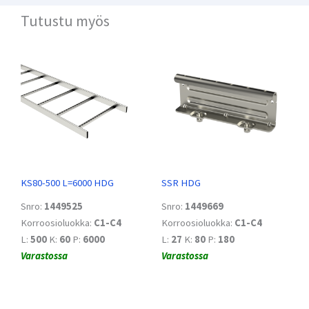
Tutustu myös
KS80-500 L=6000 HDG
SSR HDG
Snro:
1449525
Snro:
1449669
Korroosioluokka:
C1-C4
Korroosioluokka:
C1-C4
L:
500
K:
60
P:
6000
L:
27
K:
80
P:
180
Varastossa
Varastossa