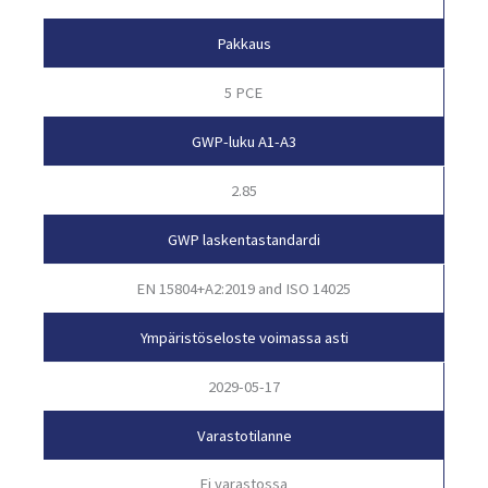
Pakkaus
5 PCE
GWP-luku A1-A3
2.85
GWP laskentastandardi
EN 15804+A2:2019 and ISO 14025
Ympäristöseloste voimassa asti
2029-05-17
Varastotilanne
Ei varastossa