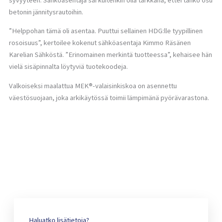
betonin jännitysrautoihin.
”Helppohan tämä oli asentaa. Puuttui sellainen HDG:lle tyypillinen
rosoisuus”, kertoilee kokenut sähköasentaja Kimmo Räsänen
Karelian Sähköstä. ”Erinomainen merkintä tuotteessa”, kehaisee hän
vielä sisäpinnalta löytyviä tuotekoodeja.
Valkoiseksi maalattua MEK®-valaisinkiskoa on asennettu
väestösuojaan, joka arkikäytössä toimii lämpimänä pyörävarastona.
Haluatko lisätietoja?