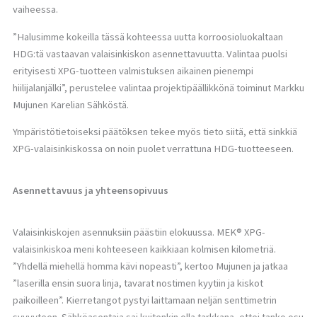
vaiheessa.
”Halusimme kokeilla tässä kohteessa uutta korroosioluokaltaan
HDG:tä vastaavan valaisinkiskon asennettavuutta. Valintaa puolsi
erityisesti XPG-tuotteen valmistuksen aikainen pienempi
hiilijalanjälki”, perustelee valintaa projektipäällikkönä toiminut Markku
Mujunen Karelian Sähköstä.
Ympäristötietoiseksi päätöksen tekee myös tieto siitä, että sinkkiä
XPG-valaisinkiskossa on noin puolet verrattuna HDG-tuotteeseen.
Asennettavuus ja yhteensopivuus
Valaisinkiskojen asennuksiin päästiin elokuussa. MEK® XPG-
valaisinkiskoa meni kohteeseen kaikkiaan kolmisen kilometriä.
”Yhdellä miehellä homma kävi nopeasti”, kertoo Mujunen ja jatkaa
”laserilla ensin suora linja, tavarat nostimen kyytiin ja kiskot
paikoilleen”. Kierretangot pystyi laittamaan neljän senttimetrin
syvyyteen. Sähköasentaja sai kuitenkin olla tarkkana, ettei tanko osu