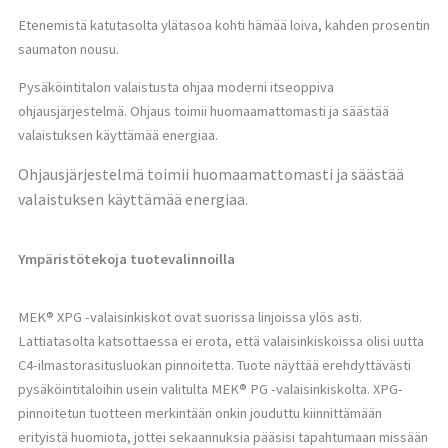
Etenemistä katutasolta ylätasoa kohti hämää loiva, kahden prosentin
saumaton nousu.
Pysäköintitalon valaistusta ohjaa moderni itseoppiva
ohjausjärjestelmä. Ohjaus toimii huomaamattomasti ja säästää
valaistuksen käyttämää energiaa.
Ohjausjärjestelmä toimii huomaamattomasti ja säästää
valaistuksen käyttämää energiaa.
Ympäristötekoja tuotevalinnoilla
MEK® XPG -valaisinkiskot ovat suorissa linjoissa ylös asti.
Lattiatasolta katsottaessa ei erota, että valaisinkiskoissa olisi uutta
C4-ilmastorasitusluokan pinnoitetta. Tuote näyttää erehdyttävästi
pysäköintitaloihin usein valitulta MEK® PG -valaisinkiskolta. XPG-
pinnoitetun tuotteen merkintään onkin jouduttu kiinnittämään
erityistä huomiota, jottei sekaannuksia pääsisi tapahtumaan missään