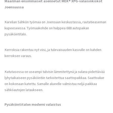
Maailman ensimmäiset asennetut MEK® XPG-valaisinkiskot
Joensuussa
Karelian Sähkön työmaa on Joensuun keskustassa, rautatieaseman
kupeeseessa. Työmaakohde on hulppea 688 autopaikan
pysäköintitalo.
Kerroksia rakentuu nyt viisi, ja tulevaisuuden kasvulle on kahden
kerroksen varaus.
Katutasossa on useampi talvisin lämmitettynä ja sulana pidettävää
lyhytaikaiseen pysäköintiin tarkoitettua saattopaikkaa. Saattoalue
on kokonaan katettu. Samalle alueelle valmistuu neljä paikkaa
sähköautojen lataukseen.
Pysäköintitalon moderni valaistus