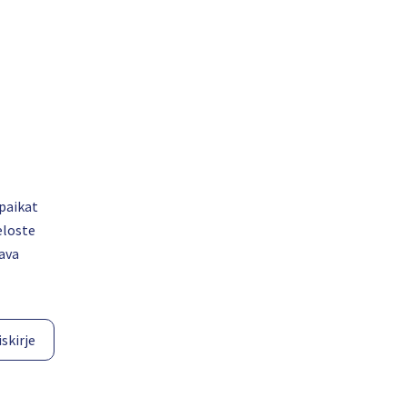
paikat
eloste
ava
skirje​