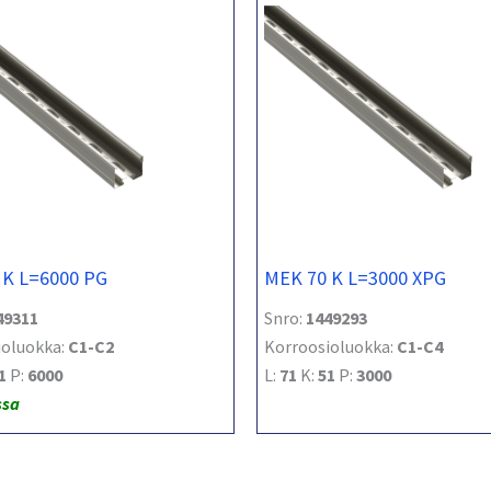
 K L=6000 PG
MEK 70 K L=3000 XPG
49311
Snro:
1449293
ioluokka:
C1-C2
Korroosioluokka:
C1-C4
1
P:
6000
L:
71
K:
51
P:
3000
ssa