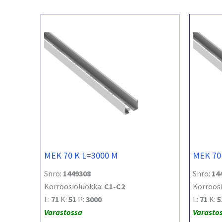
MEK 70 K L=3000 M
MEK 70
Snro:
1449308
Snro:
14
Korroosioluokka:
C1-C2
Korroos
L:
71
K:
51
P:
3000
L:
71
K:
5
Varastossa
Varasto