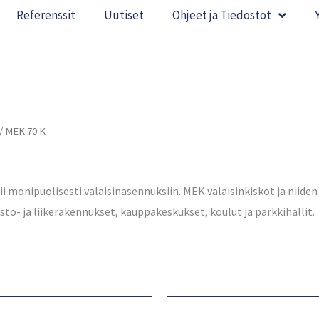
Referenssit
Uutiset
Ohjeet ja Tiedostot
/ MEK 70 K
ii monipuolisesti valaisinasennuksiin. MEK valaisinkiskot ja niide
to- ja liikerakennukset, kauppakeskukset, koulut ja parkkihallit.