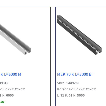
 K L=6000 M
MEK 70 K L=3000 B
49315
Snro:
1449268
ioluokka:
C1-C2
Korroosioluokka:
C1-C2
1
P:
6000
L:
71
K:
51
P:
3000
ssa