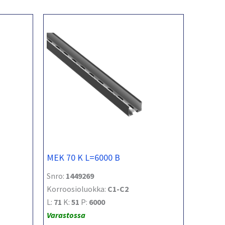
MEK 70 K L=6000 B
Snro:
1449269
Korroosioluokka:
C1-C2
L:
71
K:
51
P:
6000
Varastossa