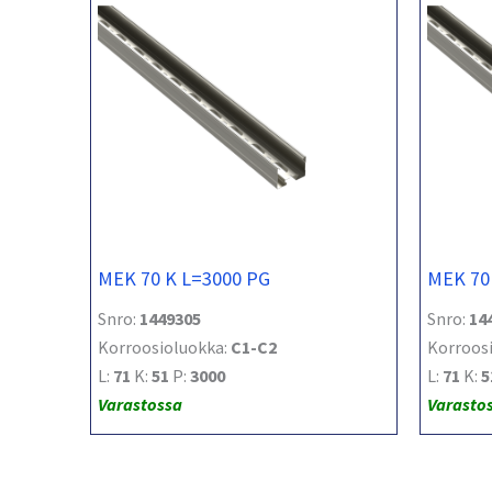
MEK 70 K L=3000 PG
MEK 70
Snro:
1449305
Snro:
14
Korroosioluokka:
C1-C2
Korroos
L:
71
K:
51
P:
3000
L:
71
K:
5
Varastossa
Varasto