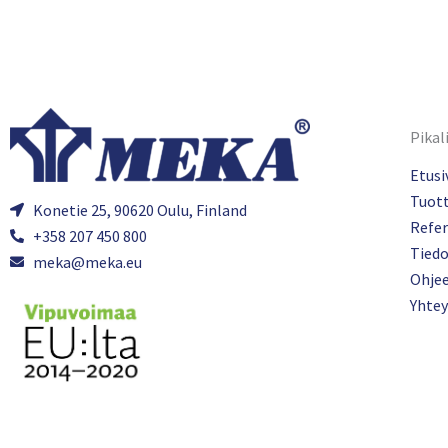
Pikal
Etusi
Tuot
Konetie 25, 90620 Oulu, Finland
Refer
+358 207 450 800
Tied
meka@meka.eu
Ohje
Yhtey