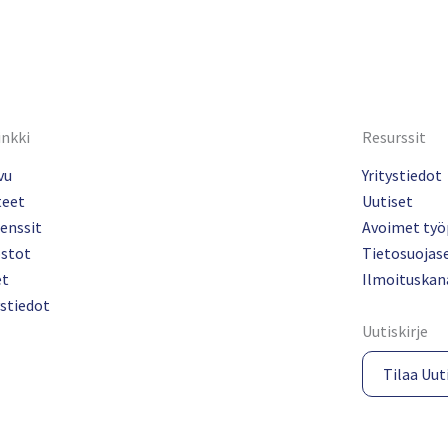
inkki
Resurssit
vu
Yritystiedot
teet
Uutiset
enssit
Avoimet työ
ostot
Tietosuojas
et
Ilmoituskan
stiedot
Uutiskirje
Tilaa Uuti