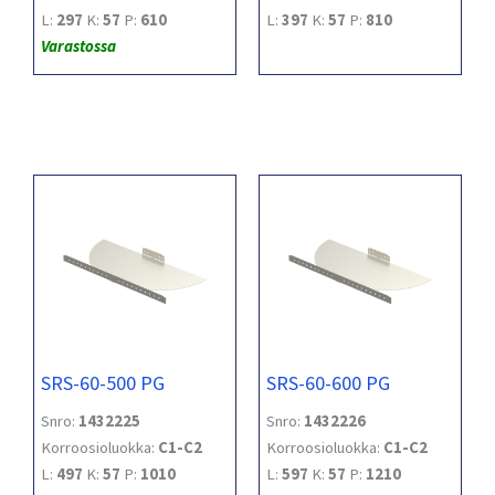
L:
297
K:
57
P:
610
L:
397
K:
57
P:
810
Varastossa
SRS-60-500 PG
SRS-60-600 PG
Snro:
1432225
Snro:
1432226
Korroosioluokka:
C1-C2
Korroosioluokka:
C1-C2
L:
497
K:
57
P:
1010
L:
597
K:
57
P:
1210