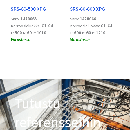
SRS-60-500 XPG
SRS-60-600 XPG
Snro:
1478065
Snro:
1478066
Korroosioluokka:
C1-C4
Korroosioluokka:
C1-C4
L:
500
K:
60
P:
1010
L:
600
K:
60
P:
1210
Varastossa
Varastossa
Tutustu
referensseihin