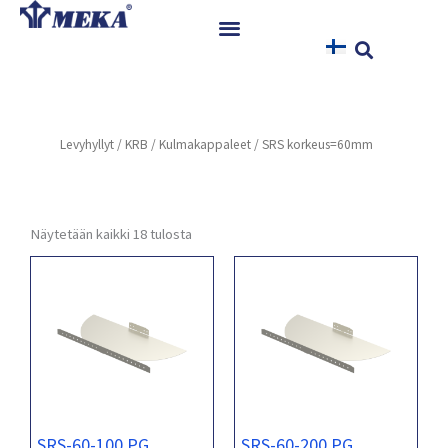
Siirry
sisältöön
Etusivu
Tuotteet
Levyhyllyt
/
KRB
/
Kulmakappaleet
/ SRS korkeus=60mm
Referenssit
Uutiset
Ohjeet ja Tiedostot
Näytetään kaikki 18 tulosta
Yhteystiedot
SRS-60-100 PG
SRS-60-200 PG