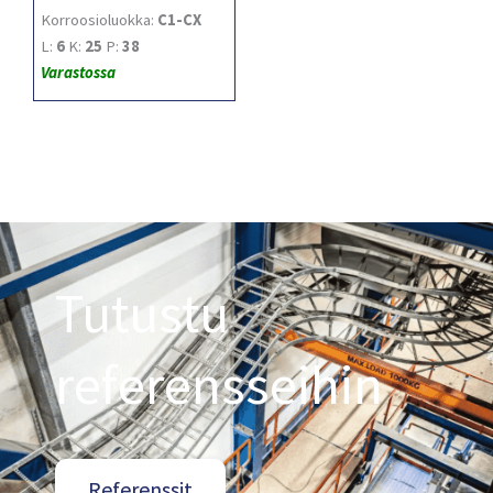
Korroosioluokka:
C1-CX
L:
6
K:
25
P:
38
Varastossa
Tutustu
referensseihin
Referenssit