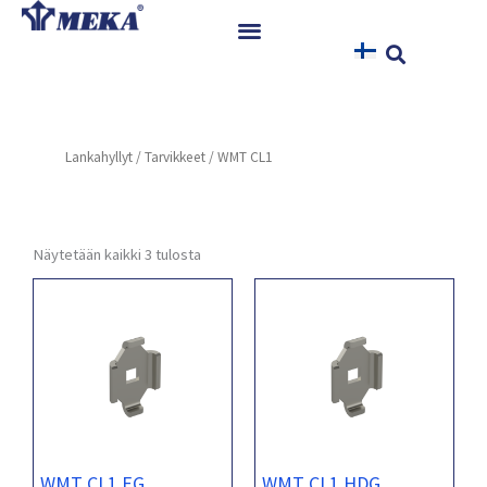
Siirry
sisältöön
Etusivu
Tuotteet
Lankahyllyt
/
Tarvikkeet
/ WMT CL1
Referenssit
Uutiset
Ohjeet ja Tiedostot
Näytetään kaikki 3 tulosta
Yhteystiedot
WMT CL1 EG
WMT CL1 HDG