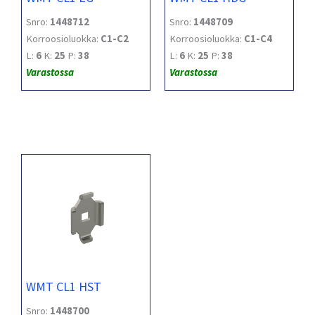
Snro:
1448712
Snro:
1448709
Korroosioluokka:
C1-C2
Korroosioluokka:
C1-C4
L:
6
K:
25
P:
38
L:
6
K:
25
P:
38
Varastossa
Varastossa
WMT CL1 HST
Snro:
1448700