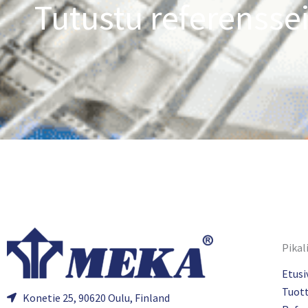
Tutustu referensse
Pikal
Etusi
Tuot
Konetie 25, 90620 Oulu, Finland