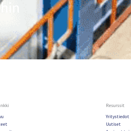
ihin
inkki
Resurssit
vu
Yritystiedot
teet
Uutiset