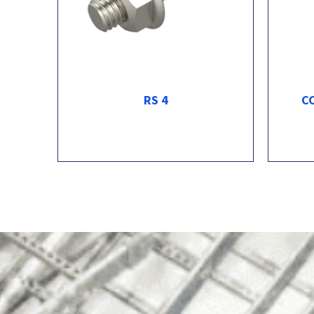
RS 4
C