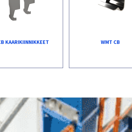
CB KAARIKIINNIKKEET
WMT CB