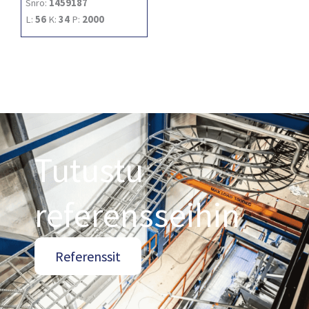
Snro:
1459187
L:
56
K:
34
P:
2000
Tutustu
referensseihin
Referenssit