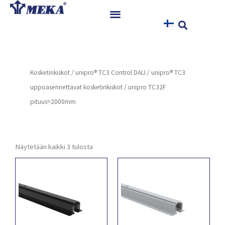
Siirry
sisältöön
Etusivu
Tuotteet
Kosketinkiskot
/
unipro® TC3 Control DALI
/
unipro® TC3
Referenssit
uppoasennettavat kosketinkiskot
/ unipro TC32F
Uutiset
pituus=2000mm
Ohjeet ja Tiedostot
Yhteystiedot
Näytetään kaikki 3 tulosta