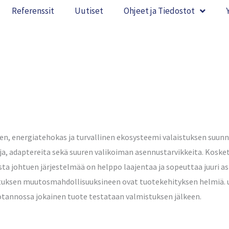
Referenssit
Uutiset
Ohjeet ja Tiedostot
n, energiatehokas ja turvallinen ekosysteemi valaistuksen suunni
a, adaptereita sekä suuren valikoiman asennustarvikkeita. Kosketin
ta johtuen järjestelmää on helppo laajentaa ja sopeuttaa juuri a
uksen muutosmahdollisuuksineen ovat tuotekehityksen helmiä. u
otannossa jokainen tuote testataan valmistuksen jälkeen.