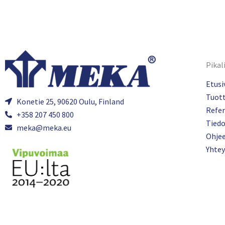
Pikal
Etusi
Tuot
Konetie 25, 90620 Oulu, Finland
Refer
+358 207 450 800
Tied
meka@meka.eu
Ohje
Yhtey