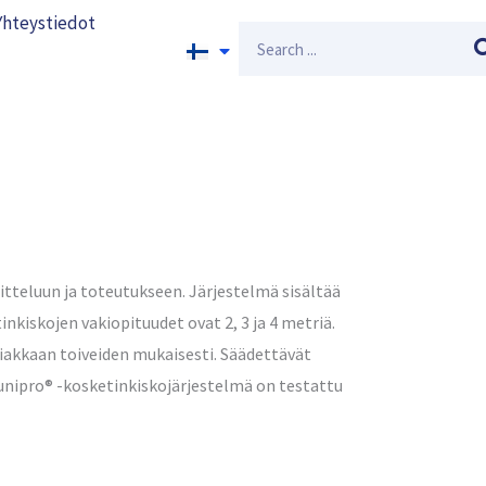
Yhteystiedot
Search
tteluun ja toteutukseen. Järjestelmä sisältää
kiskojen vakiopituudet ovat 2, 3 ja 4 metriä.
siakkaan toiveiden mukaisesti. Säädettävät
nipro® -kosketinkiskojärjestelmä on testattu