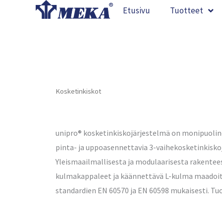
Siirry
Etusivu
Tuotteet
sisältöön
Kosketinkiskot
unipro® kosketinkiskojärjestelmä on monipuoline
pinta- ja uppoasennettavia 3-vaihekosketinkiskoj
Yleismaailmallisesta ja modulaarisesta rakentees
kulmakappaleet ja käännettävä L-kulma maadoit
standardien EN 60570 ja EN 60598 mukaisesti. Tu