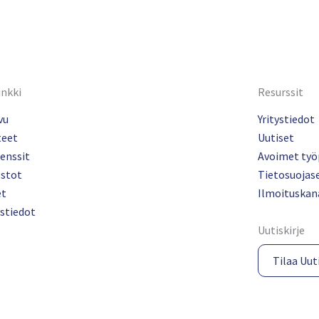
inkki
Resurssit
vu
Yritystiedot
teet
Uutiset
enssit
Avoimet työ
ostot
Tietosuojas
et
Ilmoituskan
stiedot
Uutiskirje
Tilaa Uuti