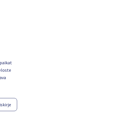
paikat
eloste
ava
skirje​