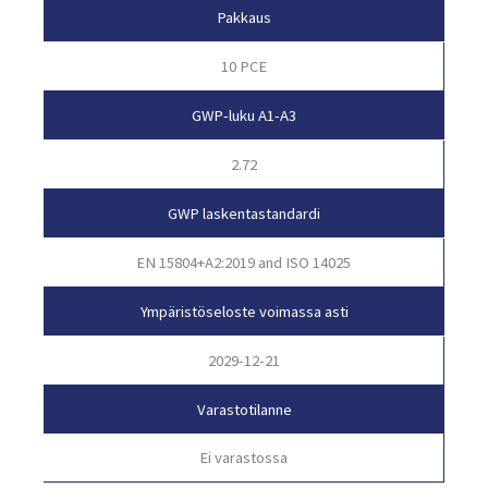
Pakkaus
10 PCE
GWP-luku A1-A3
2.72
GWP laskentastandardi
EN 15804+A2:2019 and ISO 14025
Ympäristöseloste voimassa asti
2029-12-21
Varastotilanne
Ei varastossa