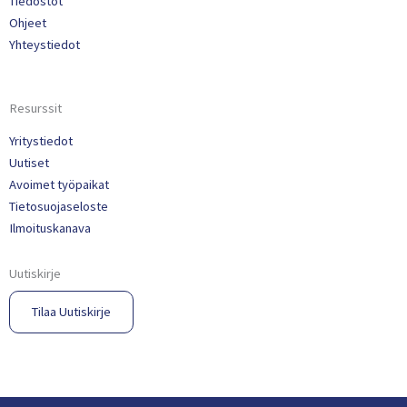
Tiedostot
Ohjeet
Yhteystiedot
Resurssit
Yritystiedot
Uutiset
Avoimet työpaikat
Tietosuojaseloste
Ilmoituskanava
Uutiskirje
Tilaa Uutiskirje​