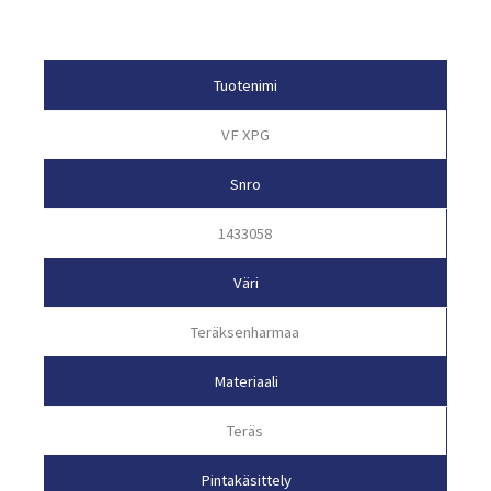
Tuotetiedot
Tuotenimi
VF XPG
Snro
1433058
Väri
Teräksenharmaa
Materiaali
Teräs
Pintakäsittely