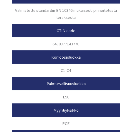
Valmistettu standardin EN 10346 mukaisesti pinnoitetusta
teräksestä
GTIN code
6438377143770
Korroosioluokka
C1-C4
Paloturvallisuusluokka
E90
Myyntiyksikkö
PCE