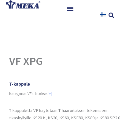
Siirry
sisältöön
Etusivu
Tuotteet
Referenssit
Uutiset
VF XPG
Ohjeet ja Tiedostot
Yhteystiedot
T-kappale
Kategoriat
VF t-liitokset
[+]
T-kappaletta VF käytetään T-haaroituksen tekemiseen
tikashyllyille KS20 K, KS20, KS60, KSE80, KS80 ja KS80 SP2.0.