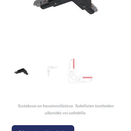
Tuotekuva on havainnollistava. Todellisten tuotteiden
ulkonäkö voi vaihdella.