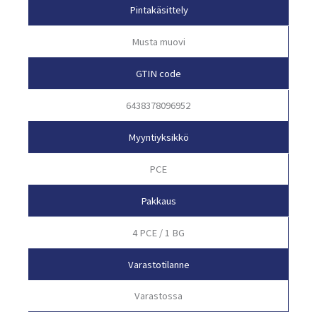
Pintakäsittely
Musta muovi
GTIN code
6438378096952
Myyntiyksikkö
PCE
Pakkaus
4 PCE / 1 BG
Varastotilanne
Varastossa