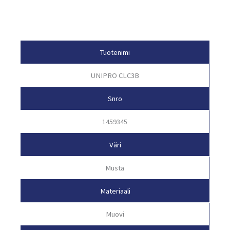
Tuotetiedot
Tuotenimi
UNIPRO CLC3B
Snro
1459345
Väri
Musta
Materiaali
Muovi