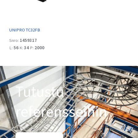
UNIPRO TC32FB
Snro:
1459317
L:
56
K:
34
P:
2000
Tutustu
referensseihin