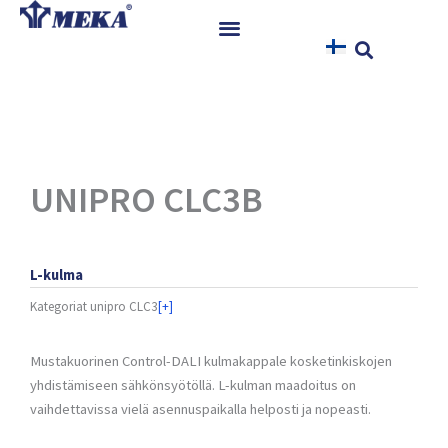
Siirry
sisältöön
Etusivu
Tuotteet
Referenssit
Uutiset
UNIPRO CLC3B
Ohjeet ja Tiedostot
Yhteystiedot
L-kulma
Kategoriat
unipro CLC3
[+]
Mustakuorinen Control-DALI kulmakappale kosketinkiskojen
yhdistämiseen sähkönsyötöllä. L-kulman maadoitus on
vaihdettavissa vielä asennuspaikalla helposti ja nopeasti.