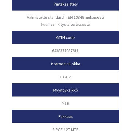
Pintakäsittely
Valmistettu standardin EN 10346 mukaisesti
kuumasinkitystä teräksestä
GTIN code
6438377037611
Korroosioluokka
C1-C2
Myyntiyksikkö
MTR
Pakkaus
9 PCE / 27 MTR