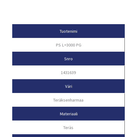
Tuotetiedot
Tuotenimi
PS L=3000 PG
Snro
1431639
Väri
Teräksenharmaa
Materiaali
Teräs