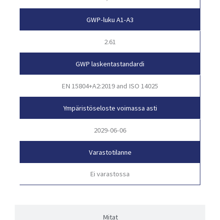
GWP-luku A1-A3
2.61
GWP laskentastandardi
EN 15804+A2:2019 and ISO 14025
Ympäristöseloste voimassa asti
2029-06-06
Varastotilanne
Ei varastossa
Mitat