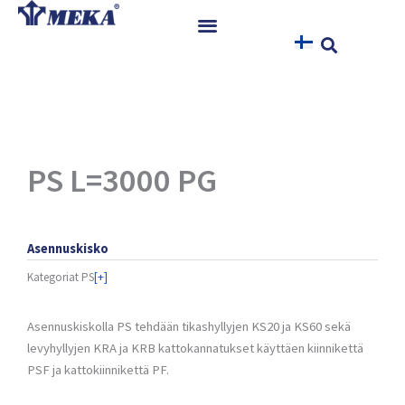
Siirry
sisältöön
Etusivu
Tuotteet
Referenssit
Uutiset
PS L=3000 PG
Ohjeet ja Tiedostot
Yhteystiedot
Asennuskisko
Kategoriat
PS
[+]
Asennuskiskolla PS tehdään tikashyllyjen KS20 ja KS60 sekä
levyhyllyjen KRA ja KRB kattokannatukset käyttäen kiinnikettä
PSF ja kattokiinnikettä PF.