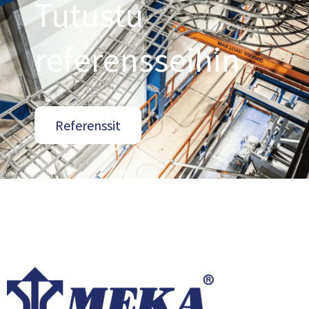
Tutustu
referensseihin
Referenssit