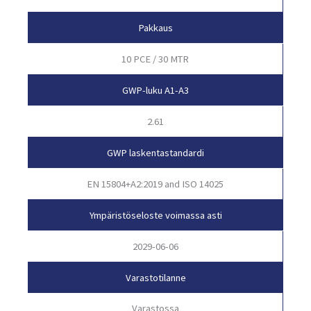
Pakkaus
10 PCE / 30 MTR
GWP-luku A1-A3
2.61
GWP laskentastandardi
EN 15804+A2:2019 and ISO 14025
Ympäristöseloste voimassa asti
2029-06-06
Varastotilanne
Varastossa