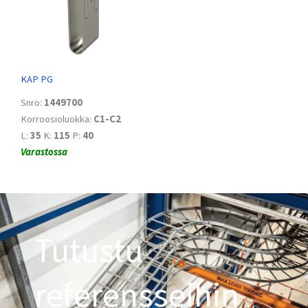
KAP PG
Snro:
1449700
Korroosioluokka:
C1-C2
L:
35
K:
115
P:
40
Varastossa
Tutustu
referensseihin