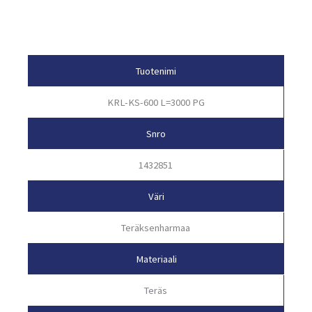
Tuotetiedot
Tuotenimi
KRL-KS-600 L=3000 PG
Snro
1432851
Väri
Teräksenharmaa
Materiaali
Teräs