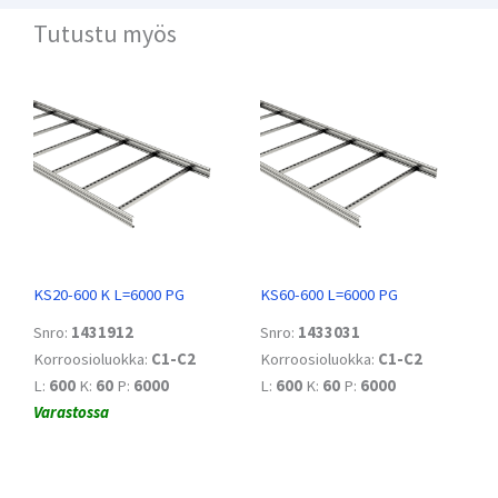
Tutustu myös
KS20-600 K L=6000 PG
KS60-600 L=6000 PG
Snro:
1431912
Snro:
1433031
Korroosioluokka:
C1-C2
Korroosioluokka:
C1-C2
L:
600
K:
60
P:
6000
L:
600
K:
60
P:
6000
Varastossa