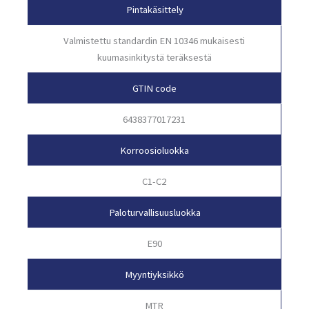
Pintakäsittely
Valmistettu standardin EN 10346 mukaisesti
kuumasinkitystä teräksestä
GTIN code
6438377017231
Korroosioluokka
C1-C2
Paloturvallisuusluokka
E90
Myyntiyksikkö
MTR