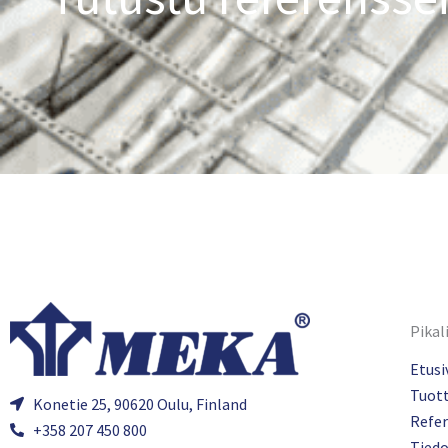
Pikal
Etusi
Tuot
Konetie 25, 90620 Oulu, Finland
Refer
+358 207 450 800
Tied