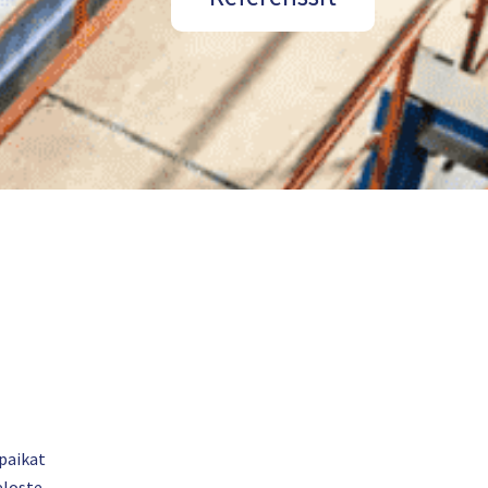
paikat
eloste