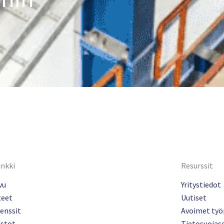
inkki
Resurssit
vu
Yritystiedot
teet
Uutiset
enssit
Avoimet työ
ostot
Tietosuojas