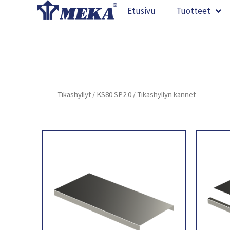
Siirry
Etusivu
Tuotteet
sisältöön
Tikashyllyt
/
KS80 SP2.0
/ Tikashyllyn kannet