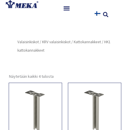
Siirry
sisältöön
Etusivu
Tuotteet
Valaisinkiskot
/
KRV valaisinkiskot
/
Kattokannakkeet
/ HK1
Referenssit
kattokannakkeet
Uutiset
Ohjeet ja Tiedostot
Yhteystiedot
Näytetään kaikki 4 tulosta