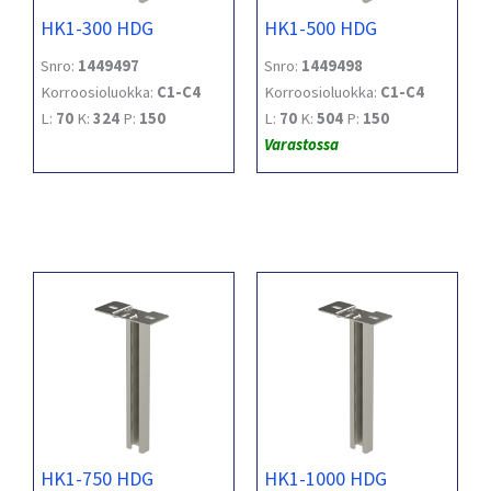
HK1-300 HDG
HK1-500 HDG
Snro:
1449497
Snro:
1449498
Korroosioluokka:
C1-C4
Korroosioluokka:
C1-C4
L:
70
K:
324
P:
150
L:
70
K:
504
P:
150
Varastossa
HK1-750 HDG
HK1-1000 HDG