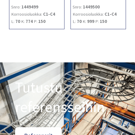
Snro:
1449499
Snro:
1449500
Korroosioluokka:
C1-C4
Korroosioluokka:
C1-C4
L:
70
K:
774
P:
150
L:
70
K:
999
P:
150
Tutustu
referensseihin