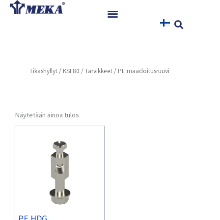
Siirry
sisältöön
Etusivu
Tuotteet
Tikashyllyt
/
KSF80
/
Tarvikkeet
/ PE maadoitusruuvi
Referenssit
Uutiset
Ohjeet ja Tiedostot
Näytetään ainoa tulos
Yhteystiedot
PE HDG