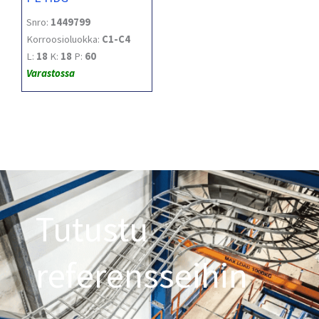
Snro:
1449799
Korroosioluokka:
C1-C4
L:
18
K:
18
P:
60
Varastossa
Tutustu
referensseihin