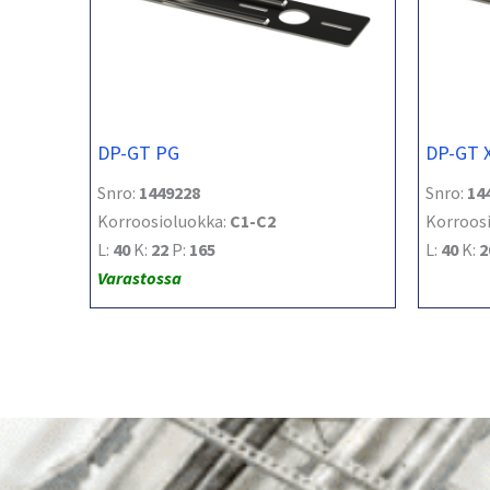
DP-GT PG
DP-GT 
Snro:
1449228
Snro:
14
Korroosioluokka:
C1-C2
Korroos
L:
40
K:
22
P:
165
L:
40
K:
2
Varastossa