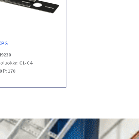
XPG
49230
ioluokka:
C1-C4
0
P:
170