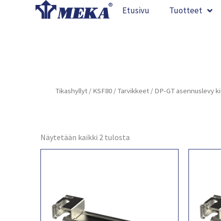
Siirry
Etusivu
Tuotteet
sisältöön
Tikashyllyt
/
KSF80
/
Tarvikkeet
/ DP-GT asennuslevy k
Näytetään kaikki 2 tulosta