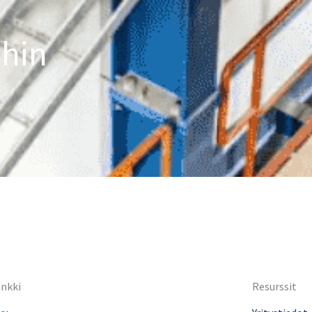
ihin
inkki
Resurssit