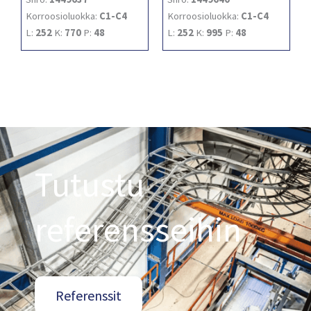
Korroosioluokka:
C1-C4
Korroosioluokka:
C1-C4
L:
252
K:
770
P:
48
L:
252
K:
995
P:
48
Tutustu
referensseihin
Referenssit