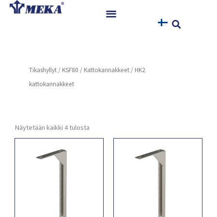
Siirry
sisältöön
Etusivu
Tuotteet
Tikashyllyt
/
KSF80
/
Kattokannakkeet
/ HK2
Referenssit
kattokannakkeet
Uutiset
Ohjeet ja Tiedostot
Yhteystiedot
Näytetään kaikki 4 tulosta