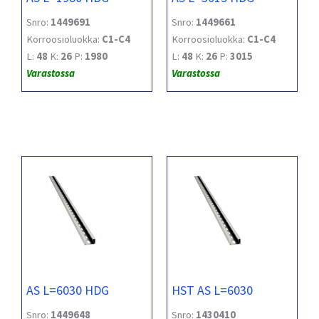
Snro:
1449691
Snro:
1449661
Korroosioluokka:
C1-C4
Korroosioluokka:
C1-C4
L:
48
K:
26
P:
1980
L:
48
K:
26
P:
3015
Varastossa
Varastossa
AS L=6030 HDG
HST AS L=6030
Snro:
1449648
Snro:
1430410