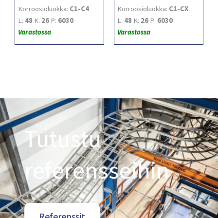
Korroosioluokka:
C1-C4
Korroosioluokka:
C1-CX
L:
48
K:
26
P:
6030
L:
48
K:
26
P:
6030
Varastossa
Varastossa
Tutustu
referensseihin
Referenssit