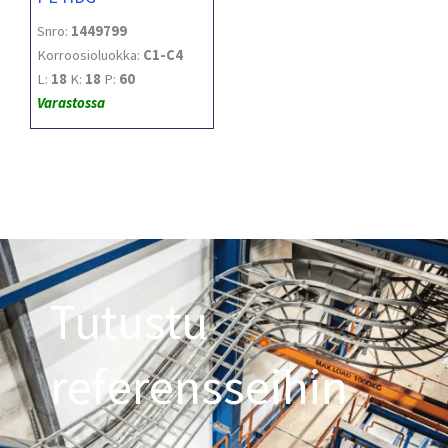
Snro:
1449799
Korroosioluokka:
C1-C4
L:
18
K:
18
P:
60
Varastossa
Tutustu
referensseihin