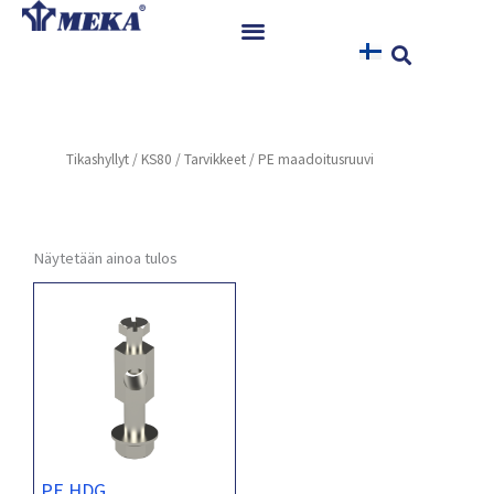
Siirry
sisältöön
Etusivu
Tuotteet
Tikashyllyt
/
KS80
/
Tarvikkeet
/ PE maadoitusruuvi
Referenssit
Uutiset
Ohjeet ja Tiedostot
Näytetään ainoa tulos
Yhteystiedot
PE HDG