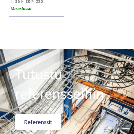
L:
35
K:
80
P:
220
Varastossa
Tutustu
referensseihin
Referenssit