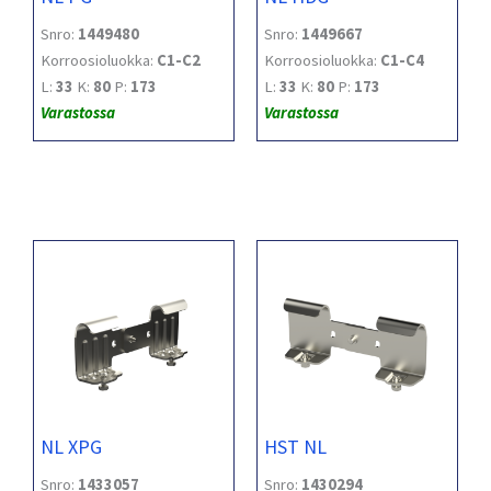
Snro:
1449480
Snro:
1449667
Korroosioluokka:
C1-C2
Korroosioluokka:
C1-C4
L:
33
K:
80
P:
173
L:
33
K:
80
P:
173
Varastossa
Varastossa
NL XPG
HST NL
Snro:
1433057
Snro:
1430294