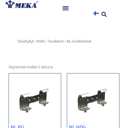
Siirry
sisältöön
Etusivu
Tuotteet
Tikashyllyt
/
KS80
/
Tarvikkeet
/ NL nivelliitokset
Referenssit
Uutiset
Ohjeet ja Tiedostot
Näytetään kaikki 5 tulosta
Yhteystiedot
NL PG
NL HDG