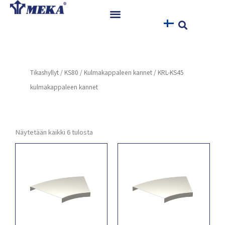
Siirry
sisältöön
Etusivu
Tuotteet
Tikashyllyt
/
KS80
/
Kulmakappaleen kannet
/ KRL-KS45
Referenssit
kulmakappaleen kannet
Uutiset
Ohjeet ja Tiedostot
Yhteystiedot
Näytetään kaikki 6 tulosta