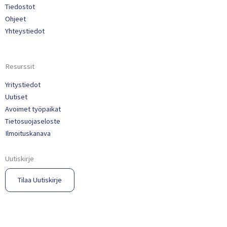
Tiedostot
Ohjeet
Yhteystiedot
Resurssit
Yritystiedot
Uutiset
Avoimet työpaikat
Tietosuojaseloste
Ilmoituskanava
Uutiskirje
Tilaa Uutiskirje​