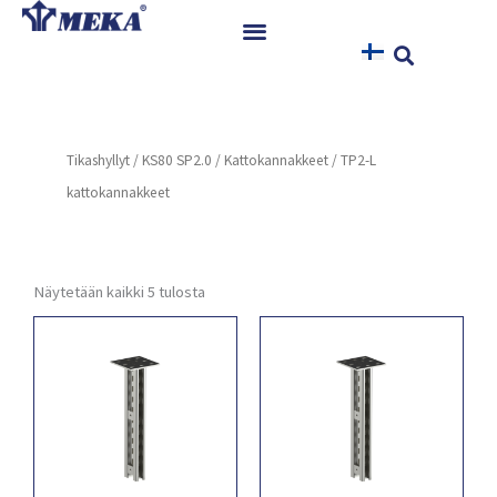
Siirry
sisältöön
Etusivu
Tuotteet
Tikashyllyt
/
KS80 SP2.0
/
Kattokannakkeet
/ TP2-L
Referenssit
kattokannakkeet
Uutiset
Ohjeet ja Tiedostot
Yhteystiedot
Näytetään kaikki 5 tulosta