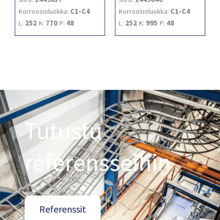
Korroosioluokka:
C1-C4
Korroosioluokka:
C1-C4
L:
252
K:
770
P:
48
L:
252
K:
995
P:
48
Tutustu
referensseihin
Referenssit