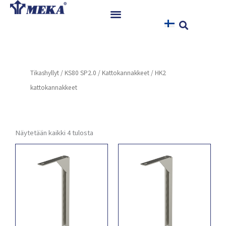
Siirry
sisältöön
Etusivu
Tuotteet
Tikashyllyt
/
KS80 SP2.0
/
Kattokannakkeet
/ HK2
Referenssit
kattokannakkeet
Uutiset
Ohjeet ja Tiedostot
Yhteystiedot
Näytetään kaikki 4 tulosta