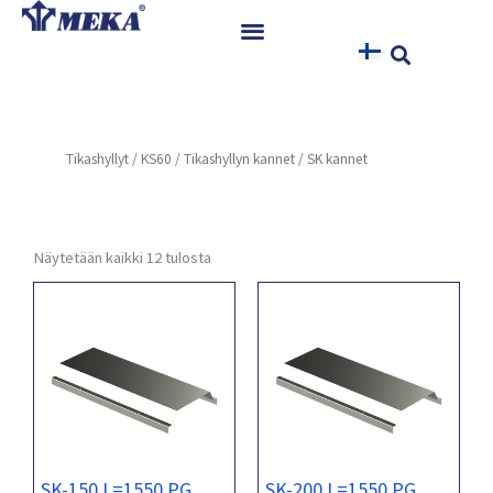
Siirry
sisältöön
Etusivu
Tuotteet
Tikashyllyt
/
KS60
/
Tikashyllyn kannet
/ SK kannet
Referenssit
Uutiset
Ohjeet ja Tiedostot
Näytetään kaikki 12 tulosta
Yhteystiedot
SK-150 L=1550 PG
SK-200 L=1550 PG