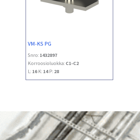
VM-KS PG
Snro:
1432897
Korroosioluokka:
C1-C2
L:
16
K:
14
P:
28