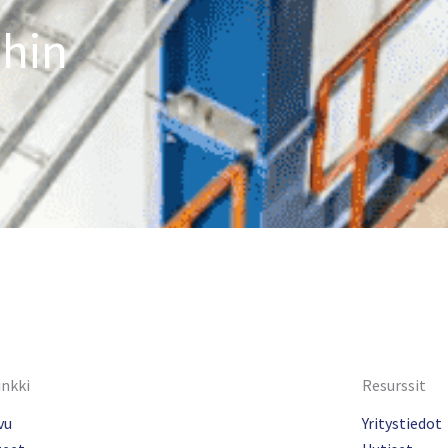
ihin
inkki
Resurssit
vu
Yritystiedot