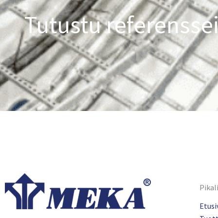
Tutustu referensse
Pikal
Etusi