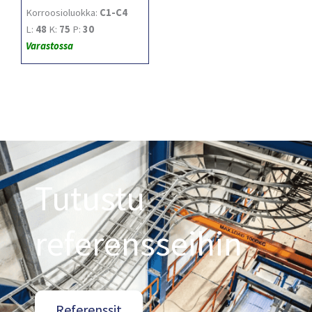
Korroosioluokka:
C1-C4
L:
48
K:
75
P:
30
Varastossa
Tutustu
referensseihin
Referenssit