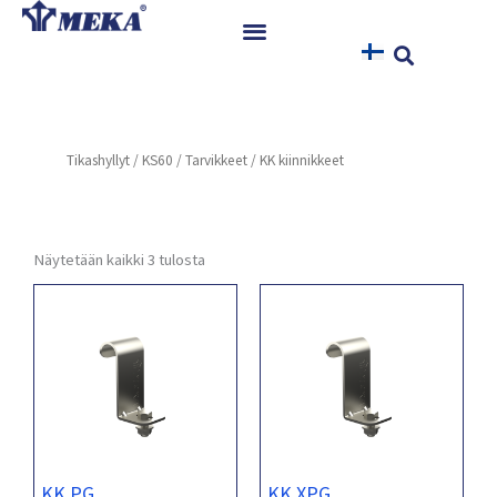
Siirry
sisältöön
Etusivu
Tuotteet
Tikashyllyt
/
KS60
/
Tarvikkeet
/ KK kiinnikkeet
Referenssit
Uutiset
Ohjeet ja Tiedostot
Näytetään kaikki 3 tulosta
Yhteystiedot
KK PG
KK XPG