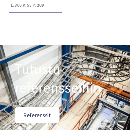
L:
305
K:
55
P:
209
Tutustu
referensseihin
Referenssit