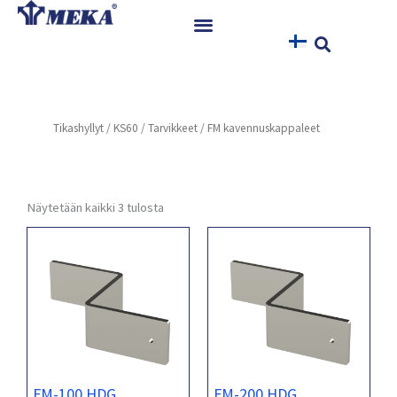
Siirry
sisältöön
Etusivu
Tuotteet
Tikashyllyt
/
KS60
/
Tarvikkeet
/ FM kavennuskappaleet
Referenssit
Uutiset
Ohjeet ja Tiedostot
Näytetään kaikki 3 tulosta
Yhteystiedot
FM-100 HDG
FM-200 HDG