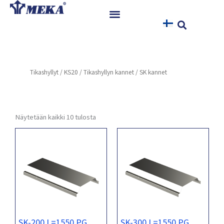
Siirry
sisältöön
Etusivu
Tuotteet
Tikashyllyt
/
KS20
/
Tikashyllyn kannet
/ SK kannet
Referenssit
Uutiset
Ohjeet ja Tiedostot
Näytetään kaikki 10 tulosta
Yhteystiedot
SK-200 L=1550 PG
SK-300 L=1550 PG