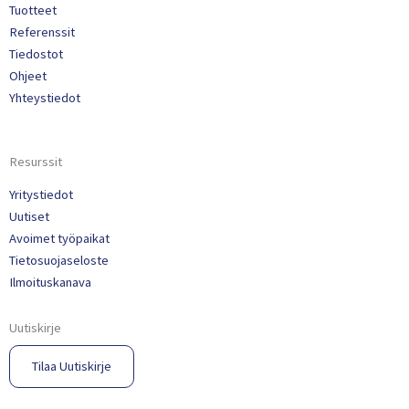
Tuotteet
Referenssit
Tiedostot
Ohjeet
Yhteystiedot
Resurssit
Yritystiedot
Uutiset
Avoimet työpaikat
Tietosuojaseloste
Ilmoituskanava
Uutiskirje
Tilaa Uutiskirje​