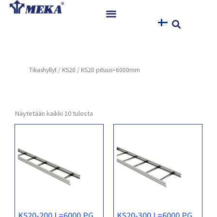
Siirry
sisältöön
Etusivu
Tuotteet
Tikashyllyt
/
KS20
/ KS20 pituus=6000mm
Referenssit
Uutiset
Ohjeet ja Tiedostot
Näytetään kaikki 10 tulosta
Yhteystiedot
KS20-200 L=6000 PG
KS20-300 L=6000 PG