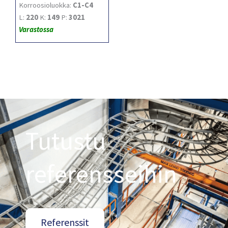
Korroosioluokka:
C1-C4
L:
220
K:
149
P:
3021
Varastossa
Tutustu
referensseihin
Referenssit