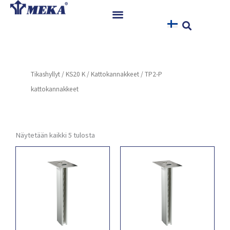
Siirry
sisältöön
Etusivu
Tuotteet
Tikashyllyt
/
KS20 K
/
Kattokannakkeet
/ TP2-P
Referenssit
kattokannakkeet
Uutiset
Ohjeet ja Tiedostot
Yhteystiedot
Näytetään kaikki 5 tulosta