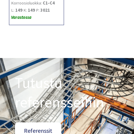
Korroosioluokka:
C1-C4
L:
149
K:
149
P:
3021
Varastossa
Tutustu
referensseihin
Referenssit