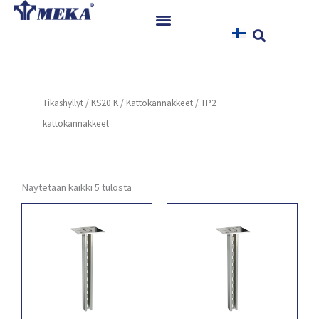
Siirry
sisältöön
Etusivu
Tuotteet
Tikashyllyt
/
KS20 K
/
Kattokannakkeet
/ TP2
Referenssit
kattokannakkeet
Uutiset
Ohjeet ja Tiedostot
Yhteystiedot
Näytetään kaikki 5 tulosta