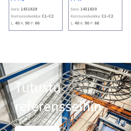
Snro:
1431629
Snro:
1431630
Korroosioluokka:
C1-C2
Korroosioluokka:
C1-C2
L:
40
K:
90
P:
66
L:
40
K:
90
P:
66
Tutustu
referensseihin