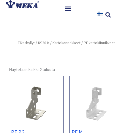
Siirry
sisältöön
Etusivu
Tuotteet
Tikashyllyt
/
KS20 K
/
Kattokannakkeet
/ PF kattokiinnikkeet
Referenssit
Uutiset
Ohjeet ja Tiedostot
Näytetään kaikki 2 tulosta
Yhteystiedot
PF PG
PF M