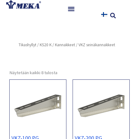
Siirry
sisältöön
Etusivu
Tuotteet
Tikashyllyt
/
KS20 K
/
Kannakkeet
/ VKZ seinäkannakkeet
Referenssit
Uutiset
Ohjeet ja Tiedostot
Näytetään kaikki 8 tulosta
Yhteystiedot
VKZ-100 PG
VKZ-200 PG