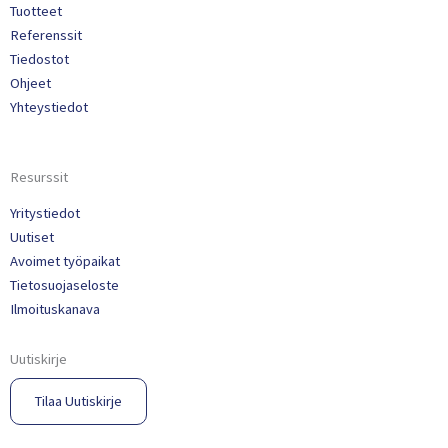
Tuotteet
Referenssit
Tiedostot
Ohjeet
Yhteystiedot
Resurssit
Yritystiedot
Uutiset
Avoimet työpaikat
Tietosuojaseloste
Ilmoituskanava
Uutiskirje
Tilaa Uutiskirje​