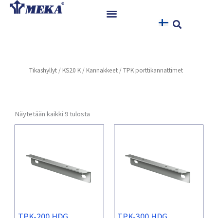
Siirry
sisältöön
Etusivu
Tuotteet
Tikashyllyt
/
KS20 K
/
Kannakkeet
/ TPK porttikannattimet
Referenssit
Uutiset
Ohjeet ja Tiedostot
Näytetään kaikki 9 tulosta
Yhteystiedot
TPK-200 HDG
TPK-300 HDG