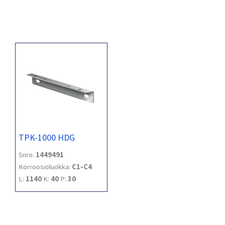
TPK-1000 HDG
Snro:
1449491
Korroosioluokka:
C1-C4
L:
1140
K:
40
P:
30